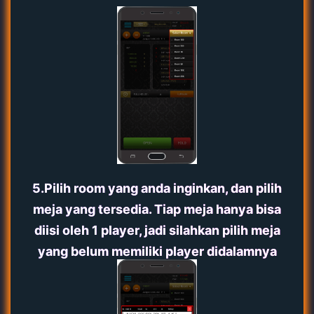
5.Pilih room yang anda inginkan, dan pilih
meja yang tersedia. Tiap meja hanya bisa
diisi oleh 1 player, jadi silahkan pilih meja
yang belum memiliki player didalamnya