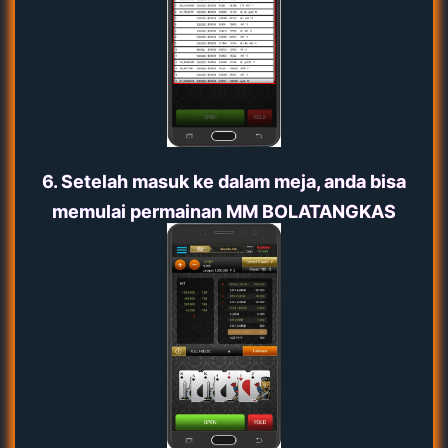
6. Setelah masuk ke dalam meja, anda bisa
memulai permainan MM BOLATANGKAS