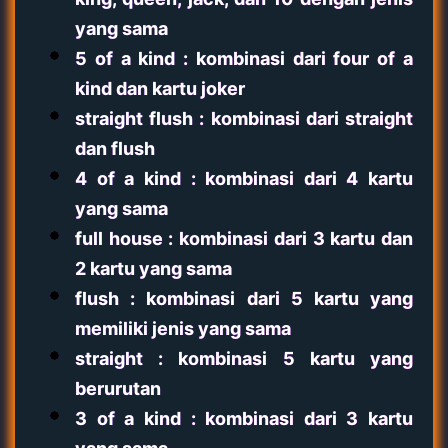
yang sama
5 of a kind : kombinasi dari four of a
kind dan kartu joker
straight flush : kombinasi dari straight
dan flush
4 of a kind : kombinasi dari 4 kartu
yang sama
full house : kombinasi dari 3 kartu dan
2 kartu yang sama
flush : kombinasi dari 5 kartu yang
memiliki jenis yang sama
straight : kombinasi 5 kartu yang
berurutan
3 of a kind : kombinasi dari 3 kartu